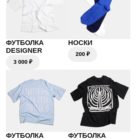
ФУТБОЛКА
ФУТБОЛКА
ТААТТА
ТААТТА
3 500 ₽
3 500 ₽
Дальше — вместе.
Расскажите нам о своём проекте,
а мы расскажем, каким он может
стать.
обсудить проект